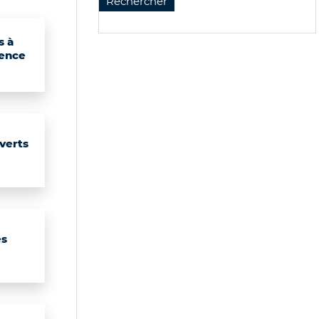
s à
ence
verts
es