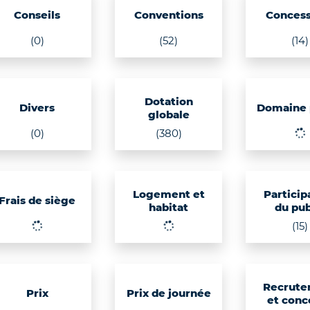
Conseils
Conventions
Concess
(0)
(52)
(14)
Dotation
Divers
Domaine 
globale
(0)
(380)
Logement et
Particip
Frais de siège
habitat
du pub
(15)
Recrute
Prix
Prix de journée
et conc