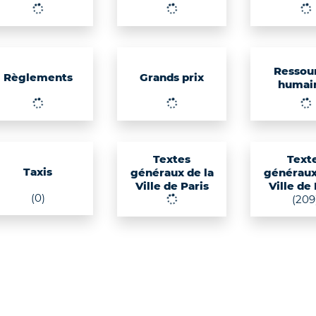
Ressou
Règlements
Grands prix
humai
Textes
Text
Taxis
généraux de la
généraux
Ville de Paris
Ville de
(0)
(209