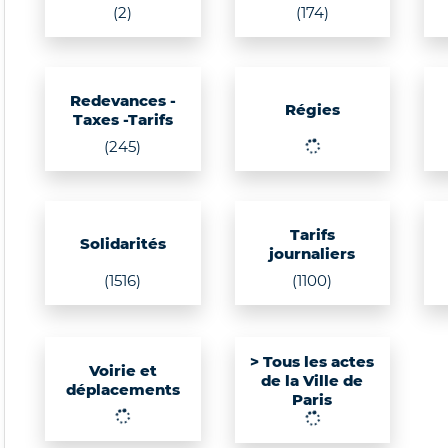
(2)
(174)
Redevances -
Régies
Taxes -Tarifs
(245)
Tarifs
Solidarités
journaliers
(1516)
(1100)
> Tous les actes
Voirie et
de la Ville de
déplacements
Paris