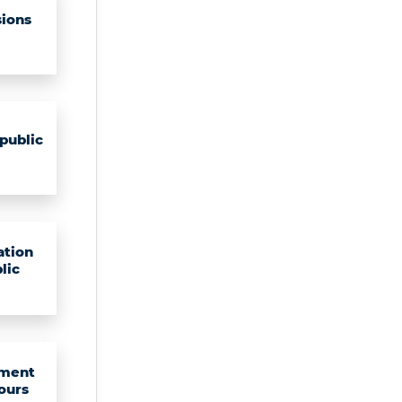
ions
public
ation
lic
ment
ours