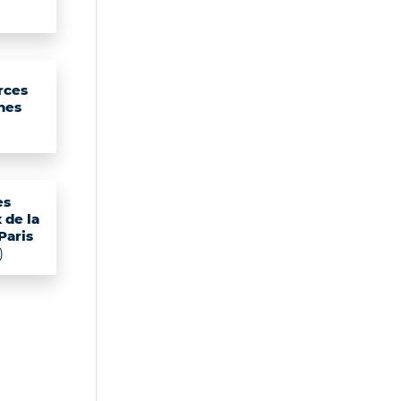
rces
nes
es
 de la
 Paris
)