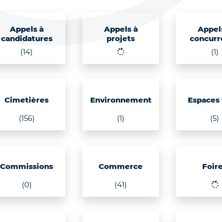
Appels à
Appels à
Appel
candidatures
projets
concurr
(14)
(1)
Cimetières
Environnement
Espaces 
(156)
(1)
(5)
Commissions
Commerce
Foir
(0)
(41)