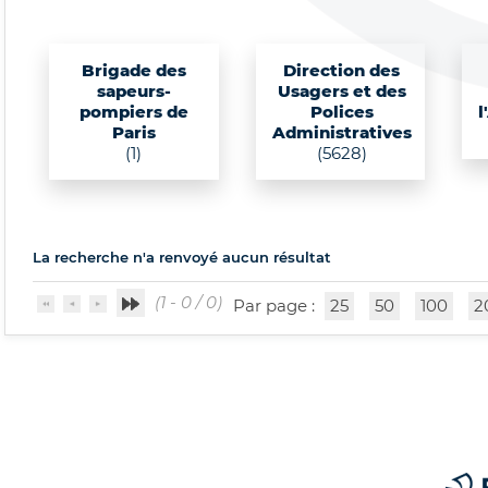
Brigade des
Direction des
sapeurs-
Usagers et des
pompiers de
Polices
l
Paris
Administratives
(1)
(5628)
La recherche n'a renvoyé aucun résultat
(1 - 0 / 0)
Par page :
25
50
100
2