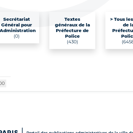
Secrétariat
Textes
> Tous le
Général pour
généraux de la
de l
'Administration
Préfecture de
Préfectu
(0)
Police
Poli
(430)
(645
00
Portail des publications administratives de la ville d