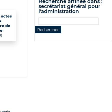
recherche affinée dans :
secrétariat général pour
l'administration
s actes
a
re de
ce
8)
e Paris