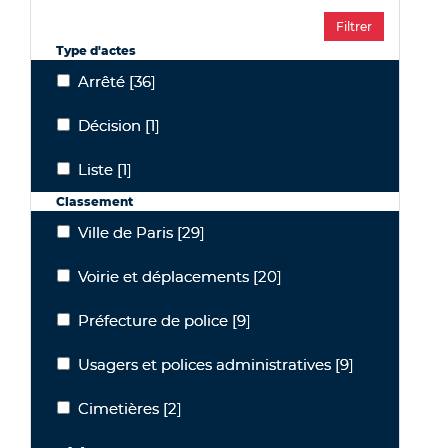
Type d'actes
Arrêté
[36]
Arrêté
Décision
[1]
Décision
Liste
[1]
Liste
Classement
Ville de Paris
[29]
Ville de Paris
Voirie et déplacements
[20]
Voirie et déplacements
Préfecture de police
[9]
Préfecture de police
Usagers et polices administratives
[9]
Usagers et polices administratives
Cimetières
[2]
Cimetières